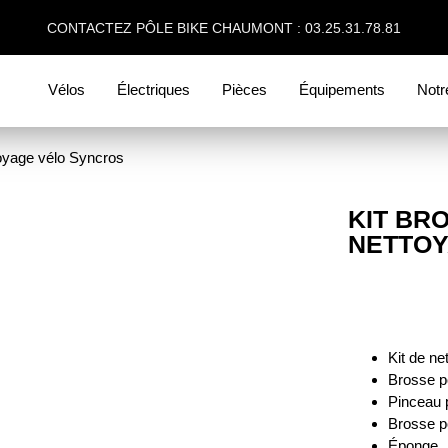
CONTACTEZ PÔLE BIKE CHAUMONT : 03.25.31.78.81
Vélos
Électriques
Pièces
Équipements
Notr
toyage vélo Syncros
KIT BR
NETTOY
Kit de ne
Brosse p
Pinceau p
Brosse po
Éponge