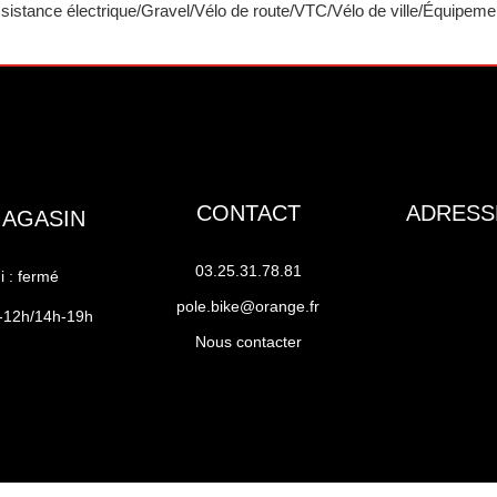
sistance électrique/Gravel/Vélo de route/VTC/Vélo de ville/Équipemen
CONTACT
ADRESS
MAGASIN
03.25.31.78.81
 : fermé
pole.bike@orange.fr
h-12h/14h-19h
Nous contacter