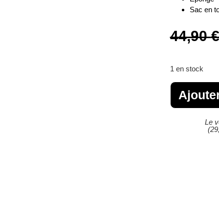
Sac en to
44,90
1 en stock
Ajoute
Le v
(29