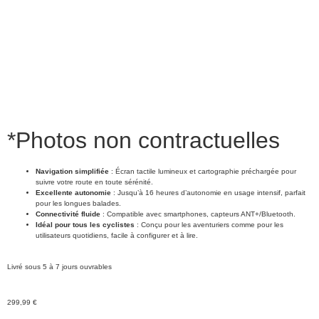
*Photos non contractuelles
Navigation simplifiée
: Écran tactile lumineux et cartographie préchargée pour
suivre votre route en toute sérénité.
Excellente autonomie
: Jusqu’à 16 heures d’autonomie en usage intensif, parfait
pour les longues balades.
Connectivité fluide
: Compatible avec smartphones, capteurs ANT+/Bluetooth.
Idéal pour tous les cyclistes
: Conçu pour les aventuriers comme pour les
utilisateurs quotidiens, facile à configurer et à lire.
Livré sous 5 à 7 jours ouvrables
299,99
€