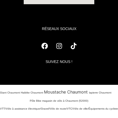
RÉSEAUX SOCIAUX
SUIVEZ NOUS !
Moustache Chaumont
Giant Chaumont Haibike Chaumont
lapierre Chaumont
Pôle Bike magasin de vélo à Chaumont (52000)
VTT/Vélo à assistance électrique/Gravel/Vélo de route/VTC/Vélo de ville/Équipements du cycliste