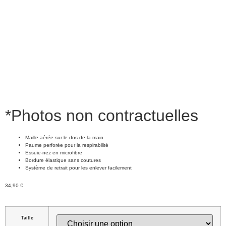
*Photos non contractuelles
Maille aérée sur le dos de la main
Paume perforée pour la respirabilité
Essuie-nez en microfibre
Bordure élastique sans coutures
Système de retrait pour les enlever facilement
34,90
€
Taille