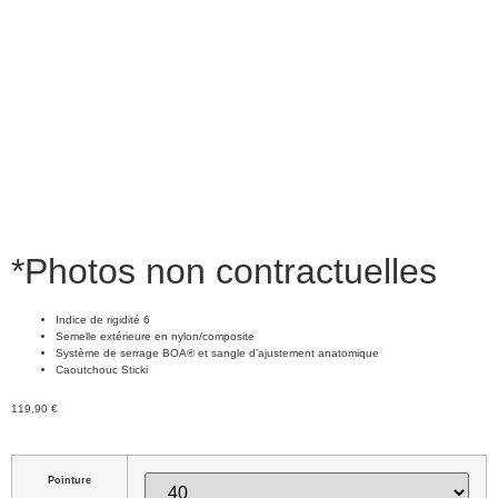
*Photos non contractuelles
Indice de rigidité 6
Semelle extérieure en nylon/composite
Système de serrage BOA® et sangle d’ajustement anatomique
Caoutchouc Sticki
119,90
€
Pointure