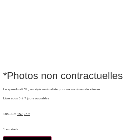
*Photos non contractuelles
La speedcraft SL, un style minimaliste pour un maximum de vitesse
Livré sous 5 à 7 jours ouvrables
185,00
€
157,25
€
1 en stock