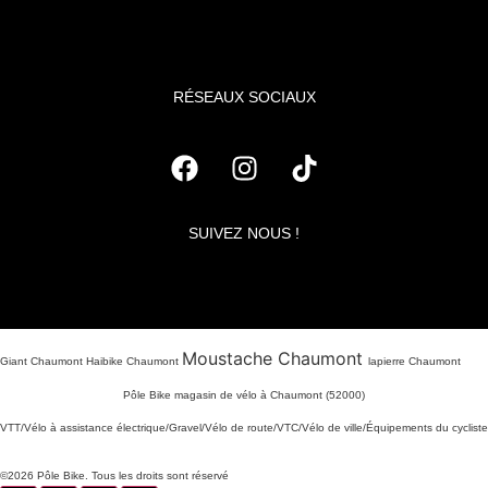
RÉSEAUX SOCIAUX
SUIVEZ NOUS !
Moustache Chaumont
Giant Chaumont Haibike Chaumont
lapierre Chaumont
Pôle Bike magasin de vélo à Chaumont (52000)
VTT/Vélo à assistance électrique/Gravel/Vélo de route/VTC/Vélo de ville/Équipements du cycliste
©2026 Pôle Bike. Tous les droits sont réservé