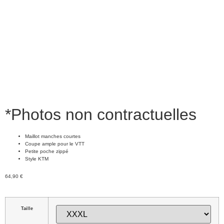
*Photos non contractuelles
Maillot manches courtes
Coupe ample pour le VTT
Petite poche zippé
Style KTM
64,90
€
Taille