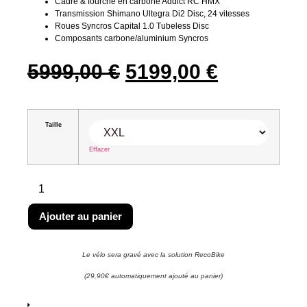
Cadre & fourche en carbone Addict RC HMX
Transmission Shimano Ultegra Di2 Disc, 24 vitesses
Roues Syncros Capital 1.0 Tubeless Disc
Composants carbone/aluminium Syncros
5999,00
€
5199,00
€
Taille
Effacer
Ajouter au panier
Le vélo sera gravé avec la solution RecoBike
(29,90€ automatiquement ajouté au panier)