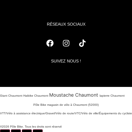
RÉSEAUX SOCIAUX
SUIVEZ NOUS !
Moustache Chaumont
Giant Chaumont Haibike Chaumont
lapierre Chaumont
Pôle Bike magasin de vélo à Chaumont (52000)
VTT/Vélo à assistance électrique/Gravel/Vélo de route/VTC/Vélo de ville/Équipements du cycliste
©2026 Pôle Bike. Tous les droits sont réservé