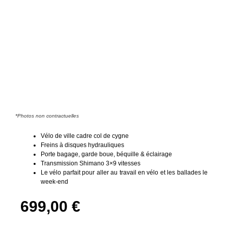
*Photos non contractuelles
Vélo de ville cadre col de cygne
Freins à disques hydrauliques
Porte bagage, garde boue, béquille & éclairage
Transmission Shimano 3×9 vitesses
Le vélo parfait pour aller au travail en vélo et les ballades le
week-end
699,00
€