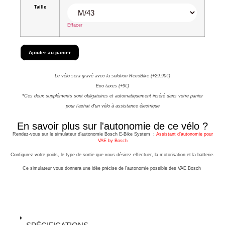
Taille
Effacer
Ajouter au panier
Le vélo sera gravé avec la solution RecoBike (+29,90€)
Eco taxes (+9€)
*Ces deux suppléments sont obligatoires et automatiquement inséré dans votre panier
pour l'achat d'un vélo à assistance électrique
En savoir plus sur l'autonomie de ce vélo ?
Rendez-vous sur le simulateur d’autonomie Bosch E-Bike System :
Assistant d’autonomie pour
VAE by Bosch
Configurez votre poids, le type de sortie que vous désirez effectuer, la motorisation et la batterie.
Ce simulateur vous donnera une idée précise de l’autonomie possible des VAE Bosch