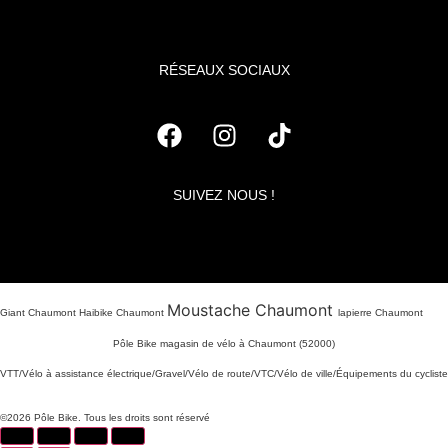
RÉSEAUX SOCIAUX
SUIVEZ NOUS !
Moustache Chaumont
Giant Chaumont Haibike Chaumont
lapierre Chaumont
Pôle Bike magasin de vélo à Chaumont (52000)
VTT/Vélo à assistance électrique/Gravel/Vélo de route/VTC/Vélo de ville/Équipements du cycliste
©2026 Pôle Bike. Tous les droits sont réservé