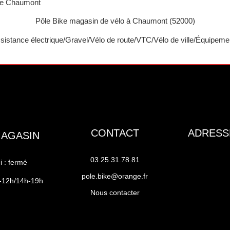
rre Chaumont
Pôle Bike magasin de vélo à Chaumont (52000)
sistance électrique/Gravel/Vélo de route/VTC/Vélo de ville/Équipemen
CONTACT
ADRESS
MAGASIN
03.25.31.78.81
 : fermé
pole.bike@orange.fr
h-12h/14h-19h
Nous contacter