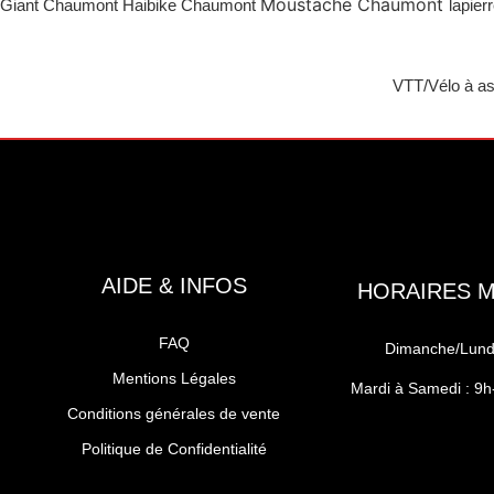
Moustache Chaumont
Giant Chaumont Haibike Chaumont
lapie
VTT/Vélo à as
AIDE & INFOS
HORAIRES 
FAQ
Dimanche/Lundi
Mentions Légales
Mardi à Samedi : 9
Conditions générales de vente
Politique de Confidentialité