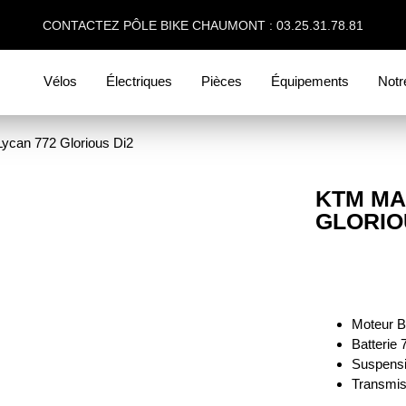
CONTACTEZ PÔLE BIKE CHAUMONT : 03.25.31.78.81
Vélos
Électriques
Pièces
Équipements
Notr
ycan 772 Glorious Di2
KTM MA
GLORIO
Moteur 
Batterie
Suspensi
Transmis