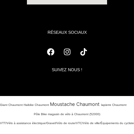
RÉSEAUX SOCIAUX
SUIVEZ NOUS !
Moustache Chaumont
Giant Chaumont Haibike Chaumont
lapierre Chaumont
Pôle Bike magasin de vélo à Chaumont (52000)
VTT/Vélo à assistance électrique/Gravel/Vélo de route/VTC/Vélo de ville/Équipements du cycliste