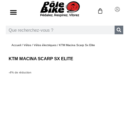
Accueil
/
Vélos
/
Vélos électriques
/ KTM Macina Scarp Sx Elite
KTM MACINA SCARP SX ELITE
-4% de réduction