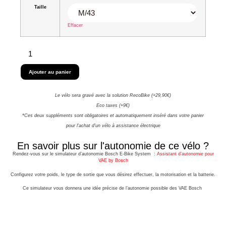
Taille
Effacer
Ajouter au panier
Le vélo sera gravé avec la solution RecoBike (+29,90€)
Eco taxes (+9€)
*Ces deux suppléments sont obligatoires et automatiquement inséré dans votre panier
pour l'achat d'un vélo à assistance électrique
En savoir plus sur l'autonomie de ce vélo ?
Rendez-vous sur le simulateur d’autonomie Bosch E-Bike System :
Assistant d’autonomie pour
VAE by Bosch
Configurez votre poids, le type de sortie que vous désirez effectuer, la motorisation et la batterie.
Ce simulateur vous donnera une idée précise de l’autonomie possible des VAE Bosch