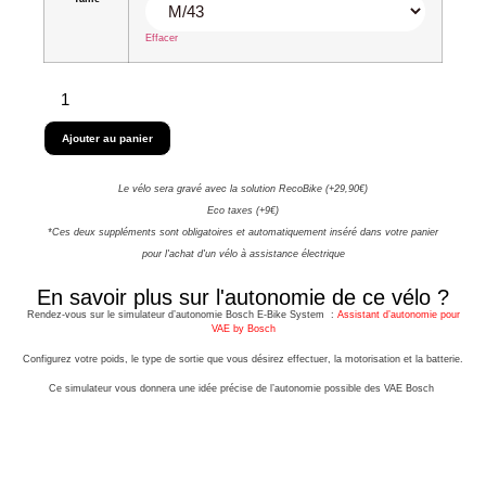
Effacer
Ajouter au panier
Le vélo sera gravé avec la solution RecoBike (+29,90€)
Eco taxes (+9€)
*Ces deux suppléments sont obligatoires et automatiquement inséré dans votre panier
pour l'achat d'un vélo à assistance électrique
En savoir plus sur l'autonomie de ce vélo ?
Rendez-vous sur le simulateur d’autonomie Bosch E-Bike System :
Assistant d’autonomie pour
VAE by Bosch
Configurez votre poids, le type de sortie que vous désirez effectuer, la motorisation et la batterie.
Ce simulateur vous donnera une idée précise de l’autonomie possible des VAE Bosch