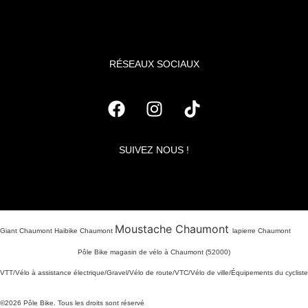
RÉSEAUX SOCIAUX
SUIVEZ NOUS !
Moustache Chaumont
Giant Chaumont Haibike Chaumont
lapierre Chaumont
Pôle Bike magasin de vélo à Chaumont (52000)
VTT/Vélo à assistance électrique/Gravel/Vélo de route/VTC/Vélo de ville/Équipements du cycliste
©2026 Pôle Bike. Tous les droits sont réservé