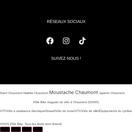
RÉSEAUX SOCIAUX
SUIVEZ NOUS !
Moustache Chaumont
Giant Chaumont Haibike Chaumont
lapierre Chaumont
Pôle Bike magasin de vélo à Chaumont (52000)
VTT/Vélo à assistance électrique/Gravel/Vélo de route/VTC/Vélo de ville/Équipements du cycliste
©2026 Pôle Bike. Tous les droits sont réservé