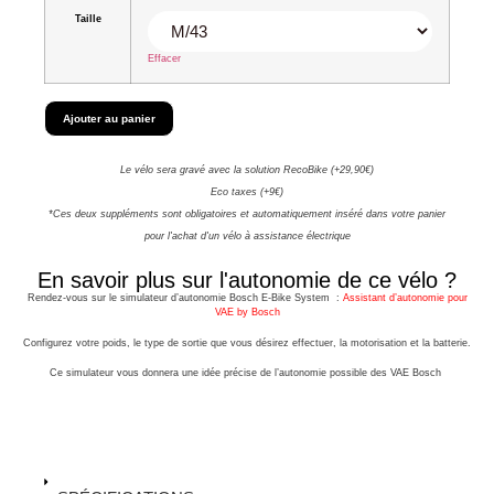
Taille
Effacer
Ajouter au panier
Le vélo sera gravé avec la solution RecoBike (+29,90€)
Eco taxes (+9€)
*Ces deux suppléments sont obligatoires et automatiquement inséré dans votre panier
pour l'achat d'un vélo à assistance électrique
En savoir plus sur l'autonomie de ce vélo ?
Rendez-vous sur le simulateur d’autonomie Bosch E-Bike System :
Assistant d’autonomie pour
VAE by Bosch
Configurez votre poids, le type de sortie que vous désirez effectuer, la motorisation et la batterie.
Ce simulateur vous donnera une idée précise de l’autonomie possible des VAE Bosch