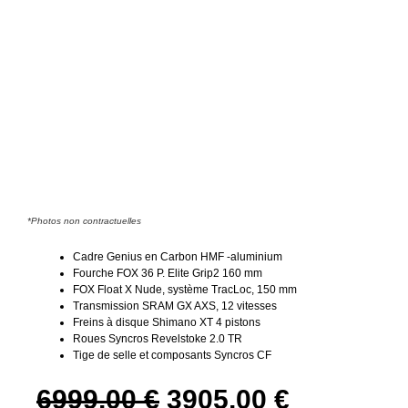
*Photos non contractuelles
Cadre Genius en Carbon HMF -aluminium
Fourche FOX 36 P. Elite Grip2 160 mm
FOX Float X Nude, système TracLoc, 150 mm
Transmission SRAM GX AXS, 12 vitesses
Freins à disque Shimano XT 4 pistons
Roues Syncros Revelstoke 2.0 TR
Tige de selle et composants Syncros CF
6999,00
€
3905,00
€