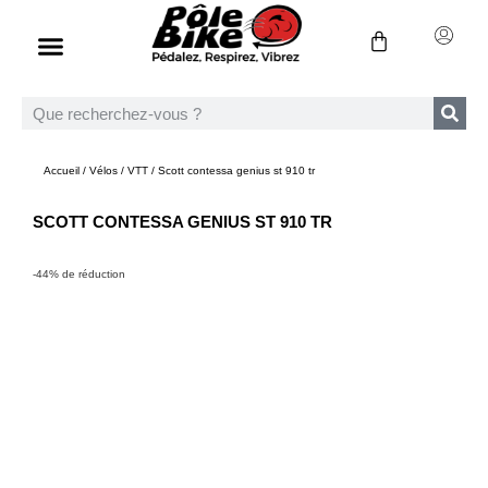
Accueil
/
Vélos
/
VTT
/ Scott contessa genius st 910 tr
SCOTT CONTESSA GENIUS ST 910 TR
-44% de réduction